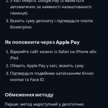
У касі оберіть Google Pay (з'являється
автоматично за наявності налаштованого
гаманця).
Вкажіть суму депозиту і підтвердьте платіж
біометрією.
Як поповнити через Apple Pay
Відкрийте сайт казино із Safari на iPhone або
iPad.
Оберіть Apple Pay у касі, вкажіть суму.
Підтвердьте подвійним натисканням бічної
кнопки та Face ID.
Обмеження методу
Перше: метод недоступний у десктопних