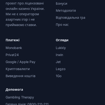
проєкт про ліцензовані
Бонуси
онлайн казино України.
Методологія
Ми не є оператором
Відповідальна гра
азартних ігор і не
Про нас
приймаємо ставки.
Платежі
Огляди
Monobank
Lukkly
Privat24
Irwin
Google / Apple Pay
Jet
Криптовалюти
Legzo
Виведення коштів
1Go
Допомога
Gambling Therapy
Гаряча лінія: 0800-211-211